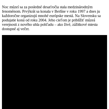
Noc múzeí sa za posledné desaťročia stala medzinárodným
fenoménom. Prvýkrát sa konala v Berlíne v roku 1997 a dnes ju
každoročne organizujú mnohé európske mestá. Na Slovensku sa
podujatie koná od roku 2004. Jeho cieľom je priblížiť múzeá
verejnosti z nového uhla pohľadu – ako živé, zážitkové miesta
dostupné aj večer.