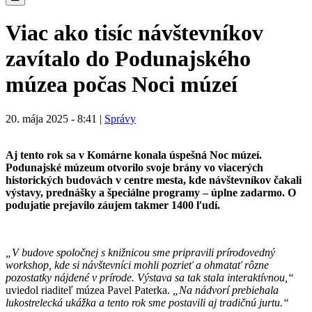
Viac ako tisíc návštevníkov
zavítalo do Podunajského
múzea počas Noci múzeí
20. mája 2025 - 8:41 |
Správy
Aj tento rok sa v Komárne konala úspešná Noc múzeí.
Podunajské múzeum otvorilo svoje brány vo viacerých
historických budovách v centre mesta, kde návštevníkov čakali
výstavy, prednášky a špeciálne programy – úplne zadarmo. O
podujatie prejavilo záujem takmer 1400 ľudí.
„V budove spoločnej s knižnicou sme pripravili prírodovedný
workshop, kde si návštevníci mohli pozrieť a ohmatať rôzne
pozostatky nájdené v prírode. Výstava sa tak stala interaktívnou,“
uviedol riaditeľ múzea Pavel Paterka.
„Na nádvorí prebiehala
lukostrelecká ukážka a tento rok sme postavili aj tradičnú jurtu.“