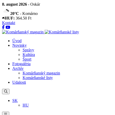
8. august 2026
- Oskár
20°C
- Komárno
HUF:
364.50 Ft
Kontakt
Úvod
Novinky
Správy
Kultúra
Šport
Fotogaléria
Archív
Komárňanský magazin
Komárňanské listy
Udalosti
SK
HU