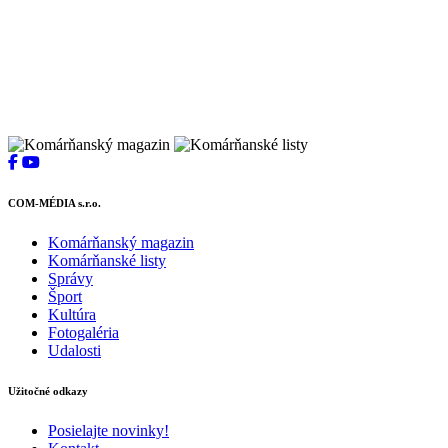
COM-MÉDIA s.r.o.
Komárňanský magazin
Komárňanské listy
Správy
Šport
Kultúra
Fotogaléria
Udalosti
Užitočné odkazy
Posielajte novinky!