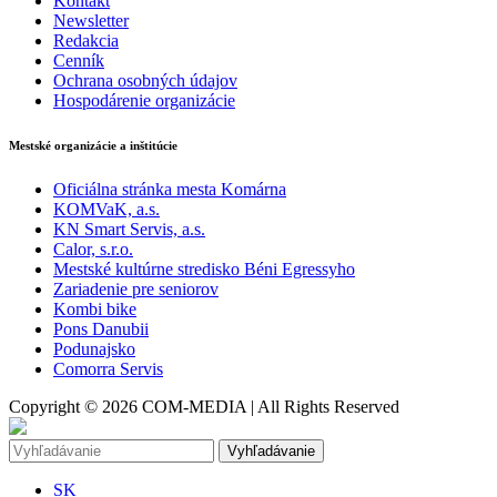
Kontakt
Newsletter
Redakcia
Cenník
Ochrana osobných údajov
Hospodárenie organizácie
Mestské organizácie a inštitúcie
Oficiálna stránka mesta Komárna
KOMVaK, a.s.
KN Smart Servis, a.s.
Calor, s.r.o.
Mestské kultúrne stredisko Béni Egressyho
Zariadenie pre seniorov
Kombi bike
Pons Danubii
Podunajsko
Comorra Servis
Copyright © 2026 COM-MEDIA | All Rights Reserved
Vyhľadávanie
SK