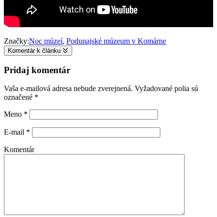
Značky:
Noc múzeí
,
Podunajské múzeum v Komárne
Komentár k článku
Pridaj komentár
Vaša e-mailová adresa nebude zverejnená.
Vyžadované polia sú
označené
*
Meno
*
E-mail
*
Komentár