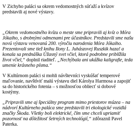
V Zichyho paláci sa okrem vedomostných súťaží a kvízov
predstavili aj nové výstavy.
„Okrem vedomostného kvízu o meste sme pripravili aj kvíz o Móra
Jókaiho, s drobnými odmenami pre účastníkov. Predstavili sme našu
novú výstavu venovanú 200. výročiu narodenia Móra Jókaiho.
Prezentovali sme tiež knihu Ilony L. Juhászovej Ruszkik haza! a
konala sa prednáška Úžasný svet včiel, ktorá podrobne priblížila
život včiel,“
doplnil riaditeľ.
„Nechýbala ani ukážka kaligrafie, teda
umenie krásneho písma.“
V Kultúrnom paláci si mohli návštevníci vyskúšať temperové
maľovanie, navštíviť malú výstavu diel Károlya Harmosa a zapojiť
sa do historického fotenia – s možnosťou obliecť si dobové
kostýmy.
„Pripravili sme aj špeciálny program mimo priestorov múzea – na
nádvorí Kultúrneho paláca sme predstavili tri ekologické vozidlá
značky Škoda. Všetky boli elektrické, čím sme chceli upriamiť
pozornosť na dôležitosť šetrných technológií,“
zdôraznil Pavel
Paterka.