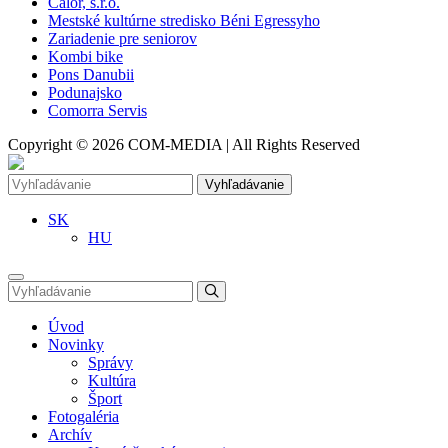
Calor, s.r.o.
Mestské kultúrne stredisko Béni Egressyho
Zariadenie pre seniorov
Kombi bike
Pons Danubii
Podunajsko
Comorra Servis
Copyright © 2026 COM-MEDIA | All Rights Reserved
Vyhľadávanie
SK
HU
Úvod
Novinky
Správy
Kultúra
Šport
Fotogaléria
Archív