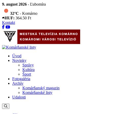
9. august 2026
- Ľubomíra
32°C
- Komárno
HUF:
364.50 Ft
Kontakt
Úvod
Novinky
Správy
Kultúra
Šport
Fotogaléria
Archív
Komárňanský magazin
Komárňanské listy
Udalosti