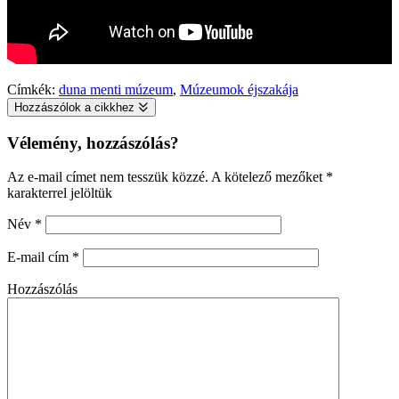
Címkék:
duna menti múzeum
,
Múzeumok éjszakája
Hozzászólok a cikkhez
Vélemény, hozzászólás?
Az e-mail címet nem tesszük közzé.
A kötelező mezőket
*
karakterrel jelöltük
Név
*
E-mail cím
*
Hozzászólás