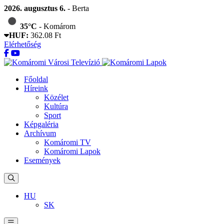
2026. augusztus 6.
- Berta
35°C
- Komárom
HUF:
362.08 Ft
Elérhetőség
Főoldal
Híreink
Közélet
Kultúra
Sport
Képgaléria
Archívum
Komáromi TV
Komáromi Lapok
Események
HU
SK