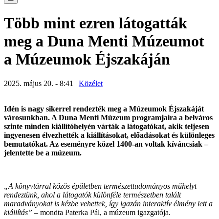
Több mint ezren látogatták
meg a Duna Menti Múzeumot
a Múzeumok Éjszakáján
2025. május 20. - 8:41 |
Közélet
Idén is nagy sikerrel rendezték meg a Múzeumok Éjszakáját
városunkban. A Duna Menti Múzeum programjaira a belváros
szinte minden kiállítóhelyén várták a látogatókat, akik teljesen
ingyenesen élvezhették a kiállításokat, előadásokat és különleges
bemutatókat. Az eseményre közel 1400-an voltak kíváncsiak –
jelentette be a múzeum.
„A könyvtárral közös épületben természettudományos műhelyt
rendeztünk, ahol a látogatók különféle természetben talált
maradványokat is kézbe vehettek, így igazán interaktív élmény lett a
kiállítás”
– mondta Paterka Pál, a múzeum igazgatója.