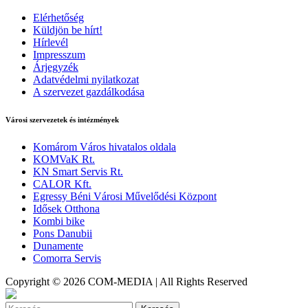
Elérhetőség
Küldjön be hírt!
Hírlevél
Impresszum
Árjegyzék
Adatvédelmi nyilatkozat
A szervezet gazdálkodása
Városi szervezetek és intézmények
Komárom Város hivatalos oldala
KOMVaK Rt.
KN Smart Servis Rt.
CALOR Kft.
Egressy Béni Városi Művelődési Központ
Idősek Otthona
Kombi bike
Pons Danubii
Dunamente
Comorra Servis
Copyright © 2026 COM-MEDIA | All Rights Reserved