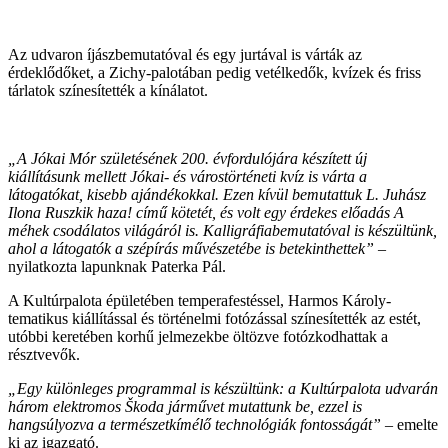
Az udvaron íjászbemutatóval és egy jurtával is várták az
érdeklődőket, a Zichy-palotában pedig vetélkedők, kvízek és friss
tárlatok színesítették a kínálatot.
„A Jókai Mór születésének 200. évfordulójára készített új
kiállításunk mellett Jókai- és várostörténeti kvíz is várta a
látogatókat, kisebb ajándékokkal. Ezen kívül bemutattuk L. Juhász
Ilona Ruszkik haza! című kötetét, és volt egy érdekes előadás A
méhek csodálatos világáról is. Kalligráfiabemutatóval is készültünk,
ahol a látogatók a szépírás művészetébe is betekinthettek”
–
nyilatkozta lapunknak Paterka Pál.
A Kultúrpalota épületében temperafestéssel, Harmos Károly-
tematikus kiállítással és történelmi fotózással színesítették az estét,
utóbbi keretében korhű jelmezekbe öltözve fotózkodhattak a
résztvevők.
„Egy különleges programmal is készültünk: a Kultúrpalota udvarán
három elektromos Škoda járművet mutattunk be, ezzel is
hangsúlyozva a természetkímélő technológiák fontosságát”
– emelte
ki az igazgató.