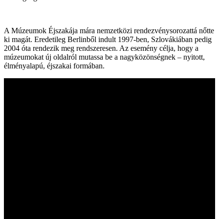
A Múzeumok Éjszakája mára nemzetközi rendezvénysorozattá nőtte
ki magát. Eredetileg Berlinből indult 1997-ben, Szlovákiában pedig
2004 óta rendezik meg rendszeresen. Az esemény célja, hogy a
múzeumokat új oldalról mutassa be a nagyközönségnek – nyitott,
élményalapú, éjszakai formában.