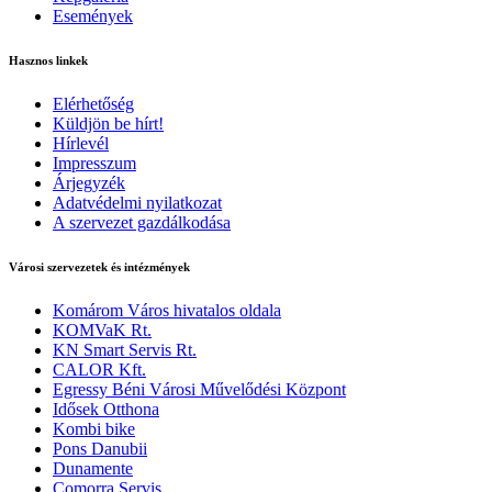
Események
Hasznos linkek
Elérhetőség
Küldjön be hírt!
Hírlevél
Impresszum
Árjegyzék
Adatvédelmi nyilatkozat
A szervezet gazdálkodása
Városi szervezetek és intézmények
Komárom Város hivatalos oldala
KOMVaK Rt.
KN Smart Servis Rt.
CALOR Kft.
Egressy Béni Városi Művelődési Központ
Idősek Otthona
Kombi bike
Pons Danubii
Dunamente
Comorra Servis