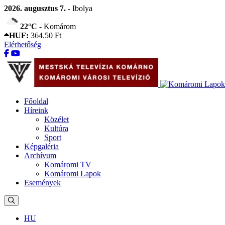
2026. augusztus 7.
- Ibolya
22°C
- Komárom
HUF:
364.50 Ft
Elérhetőség
Főoldal
Híreink
Közélet
Kultúra
Sport
Képgaléria
Archívum
Komáromi TV
Komáromi Lapok
Események
HU