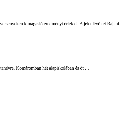
 versenyeken kimagasló eredményt értek el. A jelenlévőket Bajkai …
s tanévre. Komáromban hét alapiskolában és öt …