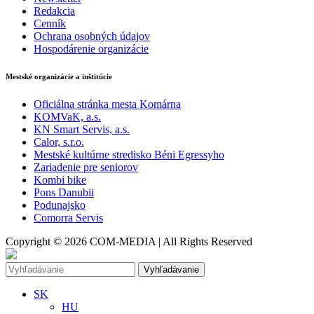
Redakcia
Cenník
Ochrana osobných údajov
Hospodárenie organizácie
Mestské organizácie a inštitúcie
Oficiálna stránka mesta Komárna
KOMVaK, a.s.
KN Smart Servis, a.s.
Calor, s.r.o.
Mestské kultúrne stredisko Béni Egressyho
Zariadenie pre seniorov
Kombi bike
Pons Danubii
Podunajsko
Comorra Servis
Copyright © 2026 COM-MEDIA | All Rights Reserved
Vyhľadávanie
SK
HU