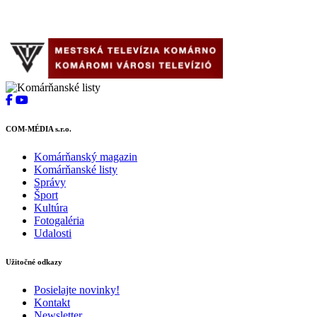
COM-MÉDIA s.r.o.
Komárňanský magazin
Komárňanské listy
Správy
Šport
Kultúra
Fotogaléria
Udalosti
Užitočné odkazy
Posielajte novinky!
Kontakt
Newsletter