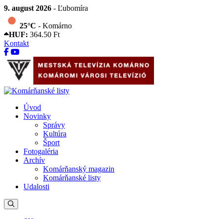
9. august 2026
- Ľubomíra
25°C
- Komárno
HUF:
364.50 Ft
Kontakt
Úvod
Novinky
Správy
Kultúra
Šport
Fotogaléria
Archív
Komárňanský magazin
Komárňanské listy
Udalosti