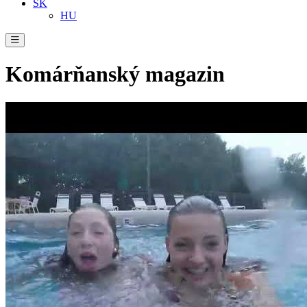
SK
HU
Komárňanský magazin