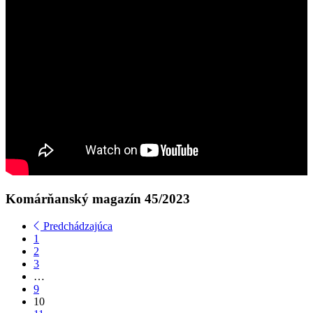
Komárňanský magazín 45/2023
Predchádzajúca
1
2
3
…
9
10