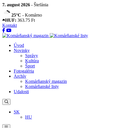
7. august 2026
- Štefánia
25°C
- Komárno
HUF:
363.75 Ft
Kontakt
Úvod
Novinky
Správy
Kultúra
Šport
Fotogaléria
Archív
Komárňanský magazin
Komárňanské listy
Udalosti
SK
HU