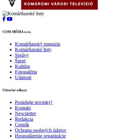
COM-MÉDIA s.r.o.
Komárňanský magazin
Komárňanské listy
Správy
Šport
Kultúra
Fotogaléria
Udalosti
Užitočné odkazy
Posielajte novinky!
Kontakt
Newsletter
Redakcia
Cenník
Ochrana osobných údajov
Hospodárenie organizácie