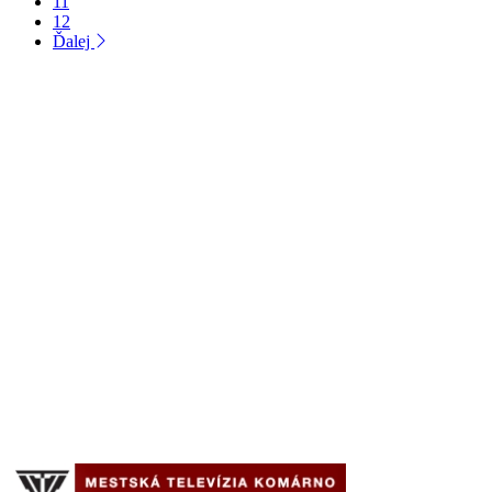
11
12
Ďalej