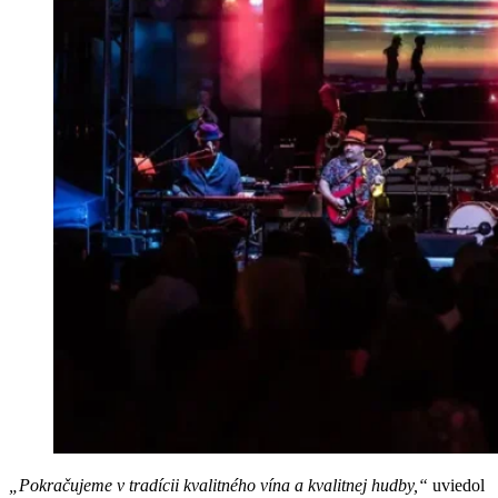
„Pokračujeme v tradícii kvalitného vína a kvalitnej hudby,“
uviedol