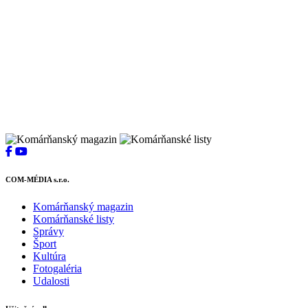
COM-MÉDIA s.r.o.
Komárňanský magazin
Komárňanské listy
Správy
Šport
Kultúra
Fotogaléria
Udalosti