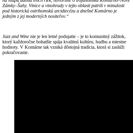
na mapu údolia troch riek, hovoríme o trojuholníku Komárno–Nové
Zámky–Šahy. Vinice a vinohrady v tejto oblasti patrili v minulosti
pod historickú ostrihomskú arcidiecézu a dnešné Komárno je
jedným z jej moderných nositeľov.“
Jazz and Wine
nie je len letné podujatie – je to komunitný zážitok,
ktorý každoročne bohatšie spája kvalitnú kultúru, hudbu a miestne
hodnoty. V Komárne tak vzniká dôstojná tradícia, ktorá si zaslúži
pokračovanie.