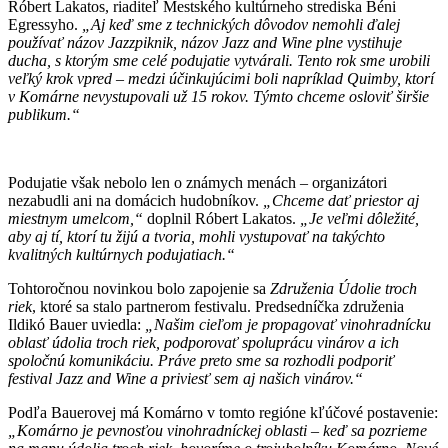
Róbert Lakatos, riaditeľ Mestského kultúrneho strediska Béni
Egressyho.
„Aj keď sme z technických dôvodov nemohli ďalej
používať názov Jazzpiknik, názov Jazz and Wine plne vystihuje
ducha, s ktorým sme celé podujatie vytvárali. Tento rok sme urobili
veľký krok vpred – medzi účinkujúcimi boli napríklad Quimby, ktorí
v Komárne nevystupovali už 15 rokov. Týmto chceme osloviť širšie
publikum.“
Podujatie však nebolo len o známych menách – organizátori
nezabudli ani na domácich hudobníkov.
„Chceme dať priestor aj
miestnym umelcom,“
doplnil Róbert Lakatos.
„Je veľmi dôležité,
aby aj tí, ktorí tu žijú a tvoria, mohli vystupovať na takýchto
kvalitných kultúrnych podujatiach.“
Tohtoročnou novinkou bolo zapojenie sa
Združenia Údolie troch
riek
, ktoré sa stalo partnerom festivalu. Predsedníčka združenia
Ildikó Bauer uviedla:
„Našim cieľom je propagovať vinohradnícku
oblasť údolia troch riek, podporovať spoluprácu vinárov a ich
spoločnú komunikáciu. Práve preto sme sa rozhodli podporiť
festival Jazz and Wine a priviesť sem aj našich vinárov.“
Podľa Bauerovej má Komárno v tomto regióne kľúčové postavenie:
„Komárno je pevnosťou vinohradníckej oblasti – keď sa pozrieme