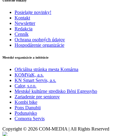
Užitočné odkazy
Posielajte novinky!
Kontakt
Newsletter
Redakcia
Cenník
Ochrana osobných údajov
Hospodárenie organizácie
Mestské organizácie a inštitúcie
Oficiálna stránka mesta Komárna
KOMVaK, a.s.
KN Smart Servis, a.s.
Calor, s.r.o.
Mestské kultúrne stredisko Béni Egressyho
Zariadenie pre seniorov
Kombi bike
Pons Danubii
Podunajsko
Comorra Servis
Copyright © 2026 COM-MEDIA | All Rights Reserved