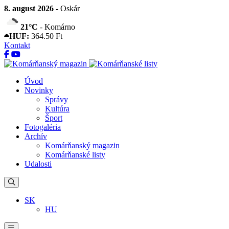
8. august 2026
- Oskár
21°C
- Komárno
HUF:
364.50 Ft
Kontakt
Úvod
Novinky
Správy
Kultúra
Šport
Fotogaléria
Archív
Komárňanský magazin
Komárňanské listy
Udalosti
SK
HU