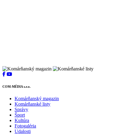
COM-MÉDIA s.r.o.
Komárňanský magazin
Komárňanské listy
Správy
Šport
Kultúra
Fotogaléria
Udalosti