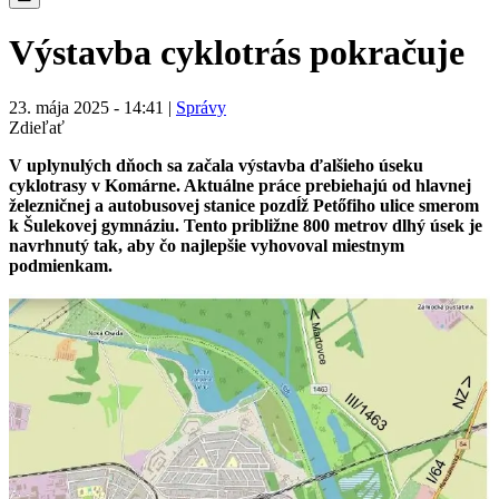
Výstavba cyklotrás pokračuje
23. mája 2025 - 14:41 |
Správy
Zdieľať
V uplynulých dňoch sa začala výstavba ďalšieho úseku
cyklotrasy v Komárne. Aktuálne práce prebiehajú od hlavnej
železničnej a autobusovej stanice pozdĺž Petőfiho ulice smerom
k Šulekovej gymnáziu. Tento približne 800 metrov dlhý úsek je
navrhnutý tak, aby čo najlepšie vyhovoval miestnym
podmienkam.