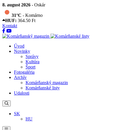
8. august 2026
- Oskár
31°C
- Komárno
HUF:
364.50 Ft
Kontakt
Úvod
Novinky
Správy
Kultúra
Šport
Fotogaléria
Archív
Komárňanský magazin
Komárňanské listy
Udalosti
SK
HU