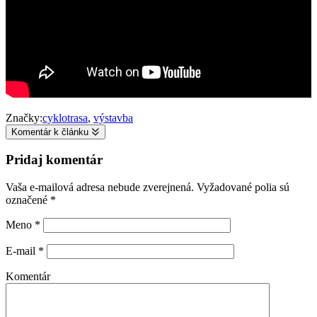
Značky:
cyklotrasa
,
výstavba
Komentár k článku
Pridaj komentár
Vaša e-mailová adresa nebude zverejnená.
Vyžadované polia sú
označené
*
Meno
*
E-mail
*
Komentár