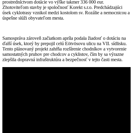
prostredníctvom dotácie vo výške takmer 336 000 eur.
Zhotoviteľom stavby je spoločnosť Korekt s.r.o. Predchádzajúci
úsek cyklotrasy vznikol medzi kostolom sv. Rozálie a nemocnicou a
úspešne slúži obyvateľom mesta.
Samospráva zároveň začiatkom apríla podala žiadosť o dotáciu na
ďalší úsek, ktorý by prepojil celú Eötvösovu ulicu na VII. sídlisku.
Tento plánovaný projekt zahŕňa rozšírenie chodníkov a vytvorenie
samostatných pruhov pre chodcov a cyklistov, čím by sa výrazne
zlepšila dopravná infraštruktúra a bezpečnosť v tejto časti mesta.