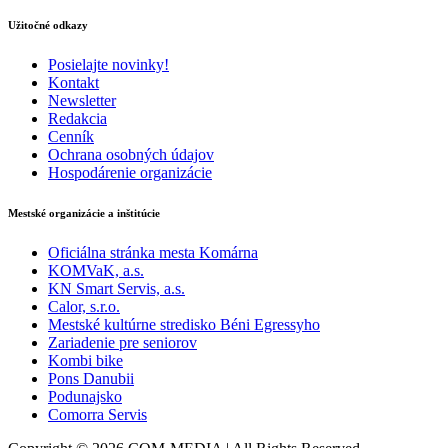
Užitočné odkazy
Posielajte novinky!
Kontakt
Newsletter
Redakcia
Cenník
Ochrana osobných údajov
Hospodárenie organizácie
Mestské organizácie a inštitúcie
Oficiálna stránka mesta Komárna
KOMVaK, a.s.
KN Smart Servis, a.s.
Calor, s.r.o.
Mestské kultúrne stredisko Béni Egressyho
Zariadenie pre seniorov
Kombi bike
Pons Danubii
Podunajsko
Comorra Servis