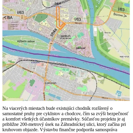
Na viacerých miestach bude existujúci chodník rozšírený o
samostatné pruhy pre cyklistov a chodcov, čím sa zvýši bezpečnosť
a komfort všetkých účastníkov premávky. Súčasťou projektu je aj
približne 200-metrový úsek na Záhradníckej ulici, ktorý začína pri
kruhovom objazde. Výstavbu finančne podporila samospráva