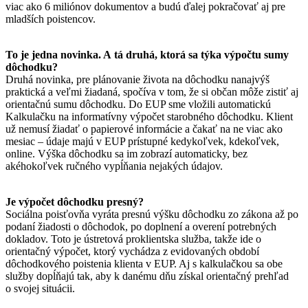
viac ako 6 miliónov dokumentov a budú ďalej pokračovať aj pre
mladších poistencov.
To je jedna novinka. A tá druhá, ktorá sa týka výpočtu sumy
dôchodku?
Druhá novinka, pre plánovanie života na dôchodku nanajvýš
praktická a veľmi žiadaná, spočíva v tom, že si občan môže zistiť aj
orientačnú sumu dôchodku. Do EUP sme vložili automatickú
Kalkulačku na informatívny výpočet starobného dôchodku. Klient
už nemusí žiadať o papierové informácie a čakať na ne viac ako
mesiac – údaje majú v EUP prístupné kedykoľvek, kdekoľvek,
online. Výška dôchodku sa im zobrazí automaticky, bez
akéhokoľvek ručného vypĺňania nejakých údajov.
Je výpočet dôchodku presný?
Sociálna poisťovňa vyráta presnú výšku dôchodku zo zákona až po
podaní žiadosti o dôchodok, po doplnení a overení potrebných
dokladov. Toto je ústretová proklientska služba, takže ide o
orientačný výpočet, ktorý vychádza z evidovaných období
dôchodkového poistenia klienta v EUP. Aj s kalkulačkou sa obe
služby dopĺňajú tak, aby k danému dňu získal orientačný prehľad
o svojej situácii.