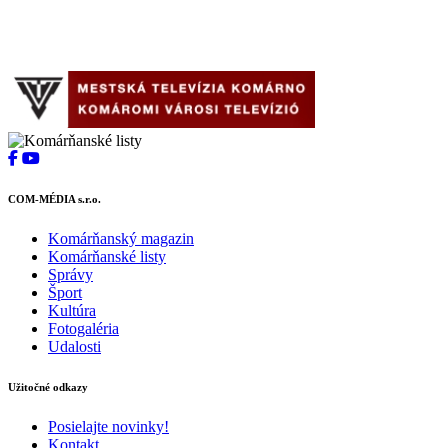
COM-MÉDIA s.r.o.
Komárňanský magazin
Komárňanské listy
Správy
Šport
Kultúra
Fotogaléria
Udalosti
Užitočné odkazy
Posielajte novinky!
Kontakt