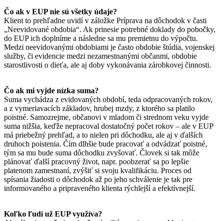
Čo ak v EUP nie sú všetky údaje?
Klient to prehľadne uvidí v záložke Príprava na dôchodok v časti
„Neevidované obdobia“. Ak prinesie potrebné doklady do pobočky,
do EUP ich doplníme a následne sa mu premietnu do výpočtu.
Medzi neevidovanými obdobiami je často obdobie štúdia, vojenskej
služby, či evidencie medzi nezamestnanými občanmi, obdobie
starostlivosti o dieťa, ale aj doby vykonávania zárobkovej činnosti.
Čo ak mi vyjde nízka suma?
Suma vychádza z evidovaných období, teda odpracovaných rokov,
a z vymeriavacích základov, hrubej mzdy, z ktorého sa platilo
poistné. Samozrejme, občanovi v mladom či strednom veku vyjde
suma nižšia, keďže nepracoval dostatočný počet rokov – ale v EUP
má priebežný prehľad, a to nielen pri dôchodku, ale aj v ďalších
druhoch poistenia. Čím dlhšie bude pracovať a odvádzať poistné,
tým sa mu bude suma dôchodku zvyšovať. Človek si tak môže
plánovať ďalší pracovný život, napr. poobzerať sa po lepšie
platenom zamestnaní, zvýšiť si svoju kvalifikáciu. Proces od
spísania žiadosti o dôchodok až po jeho schválenie je tak pre
informovaného a pripraveného klienta rýchlejší a efektívnejší.
Koľko ľudí už EUP využíva?