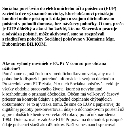
Sociálna poisťovňa do elektronického účtu poistenca (EUP)
zaviedla dve významné novinky, ktoré občanovi prinášajú
komfort online prístupu k údajom o svojom dôchodkovom
poistení v pohodlí domova, bez návštevy pobočky. O tom, prečo
je EUP dôležitý a ako si ho každý, kto na Slovensku pracuje
a odvádza poistné, môže aktivovať, sme sa rozprávali
s riaditeľom pobočky Sociálnej poisťovne v Komárne Mgr.
Ľubomírom BILKOM.
Aké sú výhody noviniek v EUP? V čom sú pre občana
užitočné?
Pomáhame najmä ľuďom v preddôchodkovom veku, aby mali
pohodlne k dispozícii potrebné informácie k svojmu dôchodku.
Prostredníctvom EUP zistia, či o nich Sociálna poisťovňa eviduje
všetky obdobia pracovného života, ktoré sú nevyhnutné
k rozhodnutiu o priznaní dôchodku. Občan má veľkorysý časový
priestor na kontrolu údajov a prípadné doplnenie chýbajúcich
dokumentov. Je to aj vďaka tomu, že sme do EUP z papierovej do
digitálnej podoby prekonvertovali údaje o dôchodkovom poistení už
aj pre mladších klientov vo veku 39 rokov, po ročník narodenia
1984. Doteraz mali v záložke EUP Príprava na dôchodok prístupné
údaje poistenci starší ako 45 rokov. Naši zamestnanci spracovali