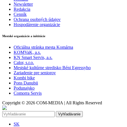
Newsletter
Redakcia
Cenník
Ochrana osobných údajov
Hospodárenie organizácie
Mestské organizácie a inštitúcie
Oficiálna stránka mesta Komárna
KOMVaK, a.s.
KN Smart Servis, a.s.
Calor, s.r.o.
Mestské kultúrne stredisko Béni Egressyho
Zariadenie pre seniorov
Kombi bike
Pons Danubii
Podunajsko
Comorra Servis
Copyright © 2026 COM-MEDIA | All Rights Reserved
Vyhľadávanie
SK