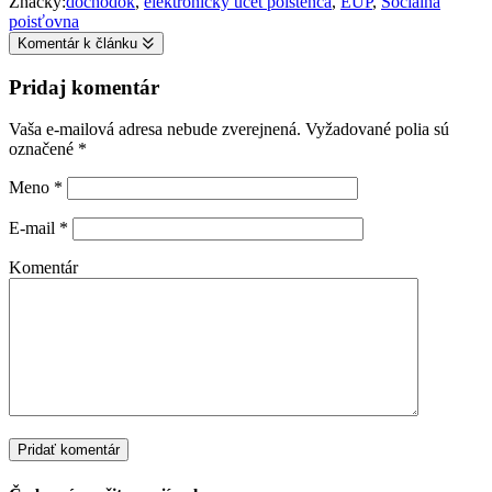
Značky:
dôchodok
,
elektronický účet poistenca
,
EUP
,
Sociálna
poisťovna
Komentár k článku
Pridaj komentár
Vaša e-mailová adresa nebude zverejnená.
Vyžadované polia sú
označené
*
Meno
*
E-mail
*
Komentár