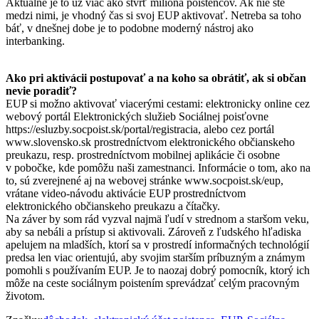
Aktuálne je to už viac ako štvrť milióna poistencov. Ak nie ste
medzi nimi, je vhodný čas si svoj EUP aktivovať. Netreba sa toho
báť, v dnešnej dobe je to podobne moderný nástroj ako
interbanking.
Ako pri aktivácii postupovať a na koho sa obrátiť, ak si občan
nevie poradiť?
EUP si možno aktivovať viacerými cestami: elektronicky online cez
webový portál Elektronických služieb Sociálnej poisťovne
https://esluzby.socpoist.sk/portal/registracia, alebo cez portál
www.slovensko.sk prostredníctvom elektronického občianskeho
preukazu, resp. prostredníctvom mobilnej aplikácie či osobne
v pobočke, kde pomôžu naši zamestnanci. Informácie o tom, ako na
to, sú zverejnené aj na webovej stránke www.socpoist.sk/eup,
vrátane video-návodu aktivácie EUP prostredníctvom
elektronického občianskeho preukazu a čítačky.
Na záver by som rád vyzval najmä ľudí v strednom a staršom veku,
aby sa nebáli a prístup si aktivovali. Zároveň z ľudského hľadiska
apelujem na mladších, ktorí sa v prostredí informačných technológií
predsa len viac orientujú, aby svojim starším príbuzným a známym
pomohli s používaním EUP. Je to naozaj dobrý pomocník, ktorý ich
môže na ceste sociálnym poistením sprevádzať celým pracovným
životom.