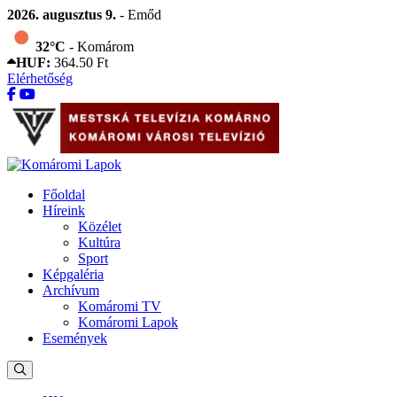
2026. augusztus 9.
- Emőd
32°C
- Komárom
HUF:
364.50 Ft
Elérhetőség
Főoldal
Híreink
Közélet
Kultúra
Sport
Képgaléria
Archívum
Komáromi TV
Komáromi Lapok
Események