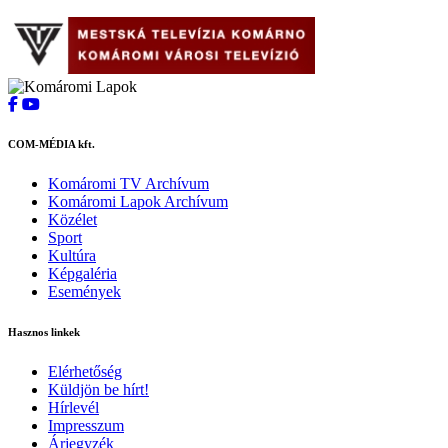
COM-MÉDIA kft.
Komáromi TV Archívum
Komáromi Lapok Archívum
Közélet
Sport
Kultúra
Képgaléria
Események
Hasznos linkek
Elérhetőség
Küldjön be hírt!
Hírlevél
Impresszum
Árjegyzék