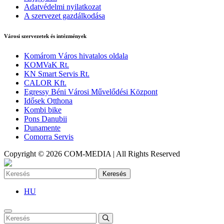
Adatvédelmi nyilatkozat
A szervezet gazdálkodása
Városi szervezetek és intézmények
Komárom Város hivatalos oldala
KOMVaK Rt.
KN Smart Servis Rt.
CALOR Kft.
Egressy Béni Városi Művelődési Központ
Idősek Otthona
Kombi bike
Pons Danubii
Dunamente
Comorra Servis
Copyright © 2026 COM-MEDIA | All Rights Reserved
Keresés
HU