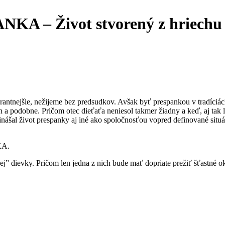
NKA – Život stvorený z hriechu
rantnejšie, nežijeme bez predsudkov. Avšak byť prespankou v tradíciác
a podobne. Pričom otec dieťaťa neniesol takmer žiadny a keď, aj tak l
inášal život prespanky aj iné ako spoločnosťou vopred definované situá
KA.
j” dievky. Pričom len jedna z nich bude mať dopriate prežiť šťastné 