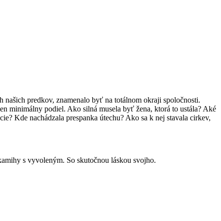
h našich predkov, znamenalo byť na totálnom okraji spoločnosti.
en minimálny podiel. Ako silná musela byť žena, ktorá to ustála? Aké
cie? Kde nachádzala prespanka útechu? Ako sa k nej stavala cirkev,
okamihy s vyvoleným. So skutočnou láskou svojho.