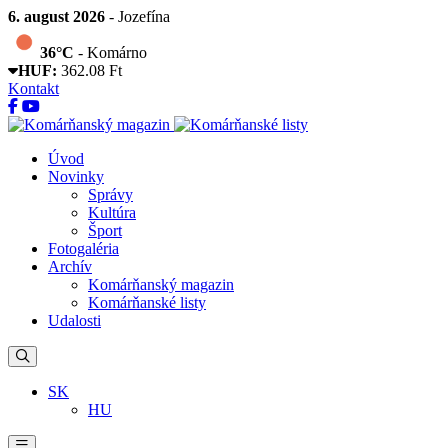
6. august 2026
- Jozefína
36°C
- Komárno
HUF:
362.08 Ft
Kontakt
Úvod
Novinky
Správy
Kultúra
Šport
Fotogaléria
Archív
Komárňanský magazin
Komárňanské listy
Udalosti
SK
HU