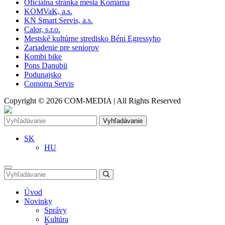
Oficiálna stránka mesta Komárna
KOMVaK, a.s.
KN Smart Servis, a.s.
Calor, s.r.o.
Mestské kultúrne stredisko Béni Egressyho
Zariadenie pre seniorov
Kombi bike
Pons Danubii
Podunajsko
Comorra Servis
Copyright © 2026 COM-MEDIA | All Rights Reserved
Vyhľadávanie
SK
HU
Úvod
Novinky
Správy
Kultúra