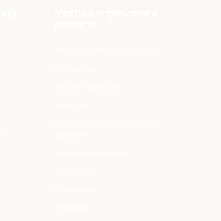
kazy
Mestské organizácie a
inštitúcie
!
Oficiálna stránka mesta Komárna
KOMVaK, a.s.
KN Smart Servis, a.s.
Calor, s.r.o.
Mestské kultúrne stredisko Béni
h
Egressyho
Zariadenie pre seniorov
Kombi bike
Pons Danubii
Podunajsko