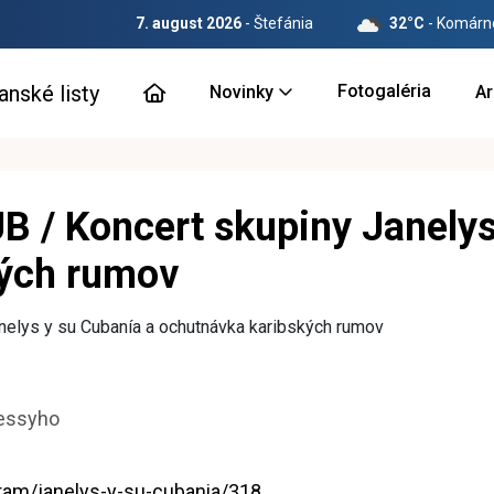
7. august 2026
- Štefánia
32°C
- Komárn
Fotogaléria
Novinky
Ar
/ Koncert skupiny Janelys
kých rumov
ressyho
ram/janelys-y-su-cubania/318