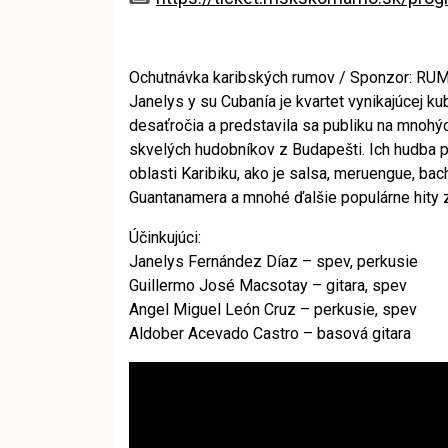
Ochutnávka karibských rumov / Sponzor: RUM
Janelys y su Cubanía je kvartet vynikajúcej
desaťročia a predstavila sa publiku na mnohýc
skvelých hudobníkov z Budapešti. Ich hudba p
oblasti Karibiku, ako je salsa, meruengue, b
Guantanamera a mnohé ďalšie populárne hity z j
Účinkujúci:
Janelys Fernández Díaz – spev, perkusie
Guillermo José Macsotay – gitara, spev
Angel Miguel León Cruz – perkusie, spev
Aldober Acevado Castro – basová gitara