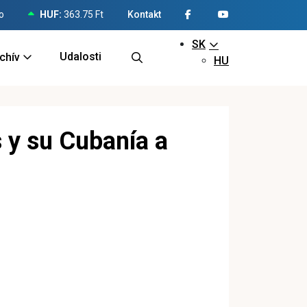
o
HUF:
363.75 Ft
Kontakt
SK
Udalosti
chív
HU
 y su Cubanía a