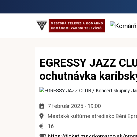
EGRESSY JAZZ CLUB 
ochutnávka karibs
7 február 2025 - 19:00
Mestské kultúrne stredisko Béni Eg
16
https://ticket.mskskomarno.sk/prog