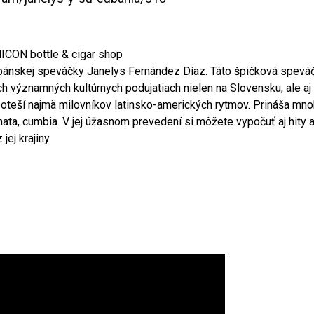
ICON bottle & cigar shop
 kubánskej speváčky Janelys Fernández Díaz. Táto špičková spev
h významných kultúrnych podujatiach nielen na Slovensku, ale aj v
oteší najmä milovníkov latinsko-amerických rytmov. Prináša mnoh
achata, cumbia. V jej úžasnom prevedení si môžete vypočuť aj hi
ej krajiny.