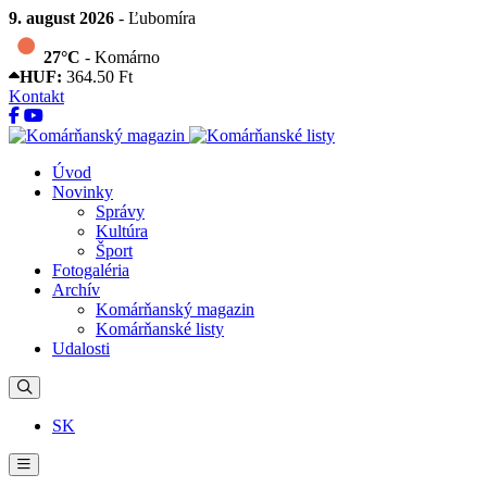
9. august 2026
- Ľubomíra
27°C
- Komárno
HUF:
364.50 Ft
Kontakt
Úvod
Novinky
Správy
Kultúra
Šport
Fotogaléria
Archív
Komárňanský magazin
Komárňanské listy
Udalosti
SK