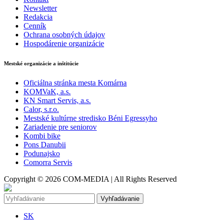
Newsletter
Redakcia
Cenník
Ochrana osobných údajov
Hospodárenie organizácie
Mestské organizácie a inštitúcie
Oficiálna stránka mesta Komárna
KOMVaK, a.s.
KN Smart Servis, a.s.
Calor, s.r.o.
Mestské kultúrne stredisko Béni Egressyho
Zariadenie pre seniorov
Kombi bike
Pons Danubii
Podunajsko
Comorra Servis
Copyright © 2026 COM-MEDIA | All Rights Reserved
Vyhľadávanie
SK