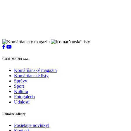
COM-MÉDIA s.r.o.
Komárňanský magazin
Komárňanské listy
Správy
Šport
Kultúra
Fotogaléria
Udalosti
Užitočné odkazy
Posielajte novinky!
Kontakt