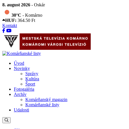
8. august 2026
- Oskár
30°C
- Komárno
HUF:
364.50 Ft
Kontakt
Úvod
Novinky
Správy
Kultúra
Šport
Fotogaléria
Archív
Komárňanský magazin
Komárňanské listy
Udalosti