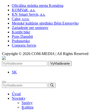
Oficiálna stránka mesta Komárna
KOMVaK, a.s.
KN Smart Servis, a.s.
Calor, s.r.o.
Mestské kultúrne stredisko Béni Egressyho
Zariadenie pre seniorov
Kombi bike
Pons Danubii
Podunajsko
Comorra Servis
Copyright © 2026 COM-MEDIA | All Rights Reserved
Vyhľadávanie
SK
Úvod
Novinky
Správy
Kultúra