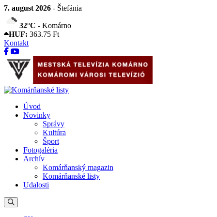
7. august 2026
- Štefánia
32°C
- Komárno
HUF:
363.75 Ft
Kontakt
Úvod
Novinky
Správy
Kultúra
Šport
Fotogaléria
Archív
Komárňanský magazin
Komárňanské listy
Udalosti