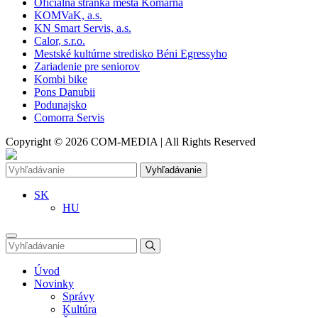
Oficiálna stránka mesta Komárna
KOMVaK, a.s.
KN Smart Servis, a.s.
Calor, s.r.o.
Mestské kultúrne stredisko Béni Egressyho
Zariadenie pre seniorov
Kombi bike
Pons Danubii
Podunajsko
Comorra Servis
Copyright © 2026 COM-MEDIA | All Rights Reserved
Vyhľadávanie
SK
HU
Úvod
Novinky
Správy
Kultúra