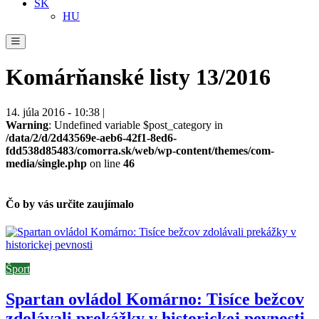
SK
HU
Komárňanské listy 13/2016
14. júla 2016 - 10:38 |
Warning
: Undefined variable $post_category in
/data/2/d/2d43569e-aeb6-42f1-8ed6-
fdd538d85483/comorra.sk/web/wp-content/themes/com-
media/single.php
on line
46
Čo by vás určite zaujímalo
Šport
Spartan ovládol Komárno: Tisíce bežcov
zdolávali prekážky v historickej pevnosti