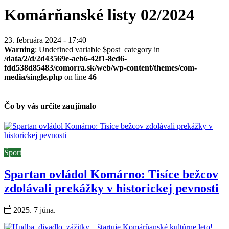
Komárňanské listy 02/2024
23. februára 2024 - 17:40 |
Warning
: Undefined variable $post_category in
/data/2/d/2d43569e-aeb6-42f1-8ed6-
fdd538d85483/comorra.sk/web/wp-content/themes/com-
media/single.php
on line
46
Čo by vás určite zaujímalo
Šport
Spartan ovládol Komárno: Tisíce bežcov
zdolávali prekážky v historickej pevnosti
2025. 7 júna.