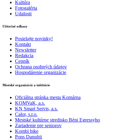
Kultúra
Fotogaléria
Udalosti
Užitočné odkazy
Posielajte novinky!
Kontakt
Newsletter
Redakcia
Cenník
Ochrana osobných údajov
Hospodárenie organizácie
Mestské organizácie a inštitúcie
Oficiálna stránka mesta Komárna
KOMVaK, a.s.
KN Smart Servis, a.s.
Calor, s.r.o.
Mestské kultúrne stredisko Béni Egressyho
Zariadenie pre seniorov
Kombi bike
Pons Danubii