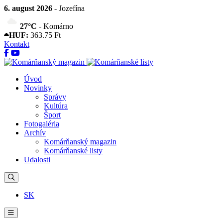
6. august 2026
- Jozefína
27°C
- Komárno
HUF:
363.75 Ft
Kontakt
Úvod
Novinky
Správy
Kultúra
Šport
Fotogaléria
Archív
Komárňanský magazin
Komárňanské listy
Udalosti
SK