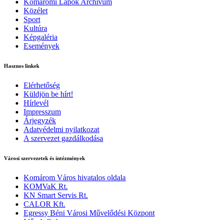
Komáromi Lapok Archívum
Közélet
Sport
Kultúra
Képgaléria
Események
Hasznos linkek
Elérhetőség
Küldjön be hírt!
Hírlevél
Impresszum
Árjegyzék
Adatvédelmi nyilatkozat
A szervezet gazdálkodása
Városi szervezetek és intézmények
Komárom Város hivatalos oldala
KOMVaK Rt.
KN Smart Servis Rt.
CALOR Kft.
Egressy Béni Városi Művelődési Központ