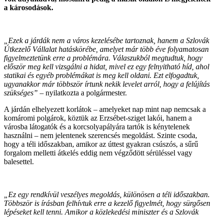
a károsodások.
„Ezek a járdák nem a város kezelésébe tartoznak, hanem a Szlovák
Útkezelő Vállalat hatáskörébe, amelyet már több éve folyamatosan
figyelmeztetünk erre a problémára. Válaszukból megtudtuk, hogy
először meg kell vizsgálni a hidat, mivel ez egy felnyitható híd, ahol
statikai és egyéb problémákat is meg kell oldani. Ezt elfogadtuk,
ugyanakkor már többször írtunk nekik levelet arról, hogy a felújítás
szükséges”
– nyilatkozta a polgármester.
A járdán elhelyezett korlátok – amelyeket nap mint nap nemcsak a
komáromi polgárok, köztük az Erzsébet-sziget lakói, hanem a
városba látogatók és a korcsolyapályára tartók is kénytelenek
használni – nem jelentenek szerencsés megoldást. Szinte csoda,
hogy a téli időszakban, amikor az úttest gyakran csúszós, a sűrű
forgalom melletti átkelés eddig nem végződött sérüléssel vagy
balesettel.
„Ez egy rendkívül veszélyes megoldás, különösen a téli időszakban.
Többször is írásban felhívtuk erre a kezelő figyelmét, hogy sürgősen
lépéseket kell tenni. Amikor a közlekedési miniszter és a Szlovák