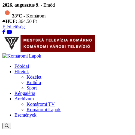
2026. augusztus 9.
- Emőd
33°C
- Komárom
HUF:
364.50 Ft
Elérhetőség
Főoldal
Híreink
Közélet
Kultúra
Sport
Képgaléria
Archívum
Komáromi TV
Komáromi Lapok
Események