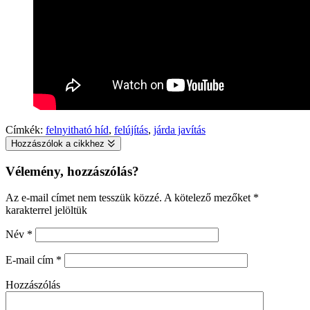
Címkék:
felnyitható híd
,
felújítás
,
járda javítás
Hozzászólok a cikkhez
Vélemény, hozzászólás?
Az e-mail címet nem tesszük közzé.
A kötelező mezőket
*
karakterrel jelöltük
Név
*
E-mail cím
*
Hozzászólás