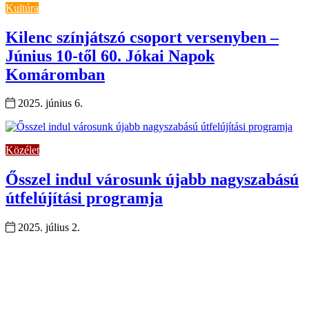
Kultúra
Kilenc színjátszó csoport versenyben –
Június 10-től 60. Jókai Napok
Komáromban
2025. június 6.
Közélet
Ősszel indul városunk újabb nagyszabású
útfelújítási programja
2025. július 2.