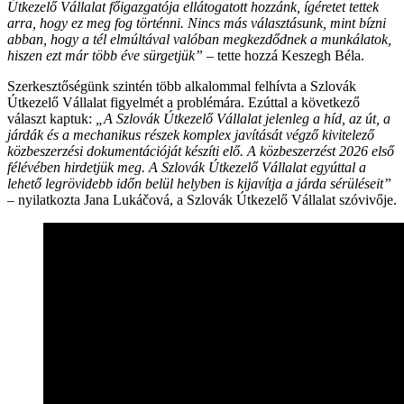
Útkezelő Vállalat főigazgatója ellátogatott hozzánk, ígéretet tettek
arra, hogy ez meg fog történni. Nincs más választásunk, mint bízni
abban, hogy a tél elmúltával valóban megkezdődnek a munkálatok,
hiszen ezt már több éve sürgetjük”
– tette hozzá Keszegh Béla.
Szerkesztőségünk szintén több alkalommal felhívta a Szlovák
Útkezelő Vállalat figyelmét a problémára. Ezúttal a következő
választ kaptuk:
„A Szlovák Útkezelő Vállalat jelenleg a híd, az út, a
járdák és a mechanikus részek komplex javítását végző kivitelező
közbeszerzési dokumentációját készíti elő. A közbeszerzést 2026 első
félévében hirdetjük meg. A Szlovák Útkezelő Vállalat egyúttal a
lehető legrövidebb időn belül helyben is kijavítja a járda sérüléseit”
– nyilatkozta Jana Lukáčová, a Szlovák Útkezelő Vállalat szóvivője.