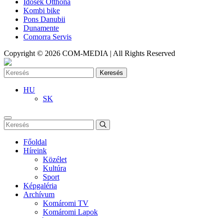
Idősek Otthona
Kombi bike
Pons Danubii
Dunamente
Comorra Servis
Copyright © 2026 COM-MEDIA | All Rights Reserved
Keresés
HU
SK
Főoldal
Híreink
Közélet
Kultúra
Sport
Képgaléria
Archívum
Komáromi TV
Komáromi Lapok