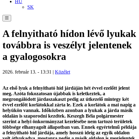
HU
SK
A felnyitható hídon lévő lyukak
továbbra is veszélyt jelentenek
a gyalogosokra
2026. február 13. - 13:31 |
Közélet
Az első lyuk a felnyitható híd járdáján hét évvel ezelőtt jelent
meg. Azóta fokozatosan újabbak is keletkeztek, a
megrongálódott járdaszakaszt pedig az útkezelő mintegy két
évvel ezelőtt korlátokkal zárta le. Ezek a korlátok a mai napig a
helyükön vannak. Időközben azonban a lyukak a járda másik
oldalán is szaporodni kezdtek. Keszegh Béla polgármester
szerint a helyi önkormányzat kezelésébe nem tartozó területek
többsége elhanyagolt állapotban van. Ennek egyértelmű példája
a felnyitható híd járdája, amely hosszú ideig az egyik oldalon
volt átlyukadva, mostanra pedig a másik oldalon is megjelentek