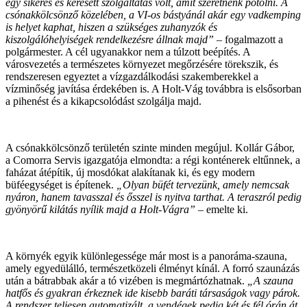
egy sikeres és keresett szolgáltatás volt, amit szeretnénk pótolni. A
csónakkölcsönző közelében, a VI-os bástyánál akár egy vadkemping
is helyet kaphat, hiszen a szükséges zuhanyzók és
kiszolgálóhelyiségek rendelkezésre állnak majd”
– fogalmazott a
polgármester. A cél ugyanakkor nem a túlzott beépítés. A
városvezetés a természetes környezet megőrzésére törekszik, és
rendszeresen egyeztet a vízgazdálkodási szakemberekkel a
vízminőség javítása érdekében is. A Holt-Vág továbbra is elsősorban
a pihenést és a kikapcsolódást szolgálja majd.
A csónakkölcsönző területén szinte minden megújul. Kollár Gábor,
a Comorra Servis igazgatója elmondta: a régi konténerek eltűnnek, a
faházat átépítik, új mosdókat alakítanak ki, és egy modern
büféegységet is építenek.
„Olyan büfét tervezünk, amely nemcsak
nyáron, hanem tavasszal és ősszel is nyitva tarthat. A teraszról pedig
gyönyörű kilátás nyílik majd a Holt-Vágra”
– emelte ki.
A környék egyik különlegessége már most is a panoráma-szauna,
amely egyedülálló, természetközeli élményt kínál. A forró szaunázás
után a bátrabbak akár a tó vizében is megmártózhatnak.
„A szauna
hatfős és gyakran érkeznek ide kisebb baráti társaságok vagy párok.
A rendszer teljesen automatizált, a vendégek pedig két és fél órán át