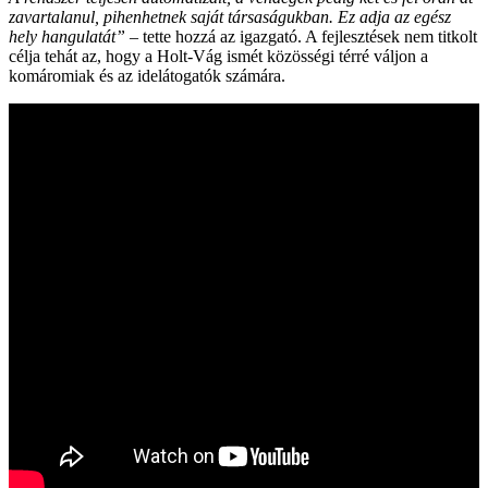
zavartalanul, pihenhetnek saját társaságukban. Ez adja az egész
hely hangulatát”
– tette hozzá az igazgató. A fejlesztések nem titkolt
célja tehát az, hogy a Holt-Vág ismét közösségi térré váljon a
komáromiak és az idelátogatók számára.