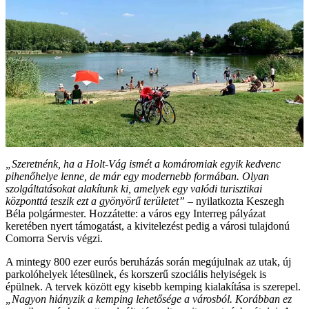
„Szeretnénk, ha a Holt-Vág ismét a komáromiak egyik kedvenc
pihenőhelye lenne, de már egy modernebb formában. Olyan
szolgáltatásokat alakítunk ki, amelyek egy valódi turisztikai
központtá teszik ezt a gyönyörű területet”
– nyilatkozta Keszegh
Béla polgármester. Hozzátette: a város egy Interreg pályázat
keretében nyert támogatást, a kivitelezést pedig a városi tulajdonú
Comorra Servis végzi.
A mintegy 800 ezer eurós beruházás során megújulnak az utak, új
parkolóhelyek létesülnek, és korszerű szociális helyiségek is
épülnek. A tervek között egy kisebb kemping kialakítása is szerepel.
„Nagyon hiányzik a kemping lehetősége a városból. Korábban ez