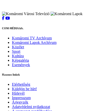
COM-MÉDIA kft.
Komáromi TV Archívum
Komáromi Lapok Archívum
Közélet
Sport
Kultúra
Képgaléria
Események
Hasznos linkek
Elérhetőség
Küldjön be hírt!
Hírlevél
Impresszum
Árjegyzék
Adatvédelmi nyilatkozat