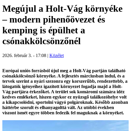
Megújul a Holt-Vág környéke
– modern pihenőövezet és
kemping is épülhet a
csónakkölcsönzőnél
2026. február 3. - 17:08 |
Közélet
Európai uniós forrásból újul meg a Holt-Vág partján található
csónakkölcsönző környéke. A fejlesztés márciusban indul, és a
tervek szerint a nyári szezonra egy korszerűbb, rendezettebb, a
látogatók igényeihez igazított környezet fogadja majd a Holt-
Vág partjára érkezőket. A terület sok komáromi számára idéz
kedves emlékeket, hiszen egykor ez nyüzsgő találkozóhelye volt
a kikapcsolódni, sportolni vágyó polgároknak. Később azonban
háttérbe szorult és elhanyagolttá vált. Az utóbbi években
viszont ismét egyre többen fedezik fel maguknak a környéket.