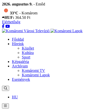
2026. augusztus 9.
- Emőd
33°C
- Komárom
HUF:
364.50 Ft
Elérhetőség
Főoldal
Híreink
Közélet
Kultúra
Sport
Képgaléria
Archívum
Komáromi TV
Komáromi Lapok
Események
HU