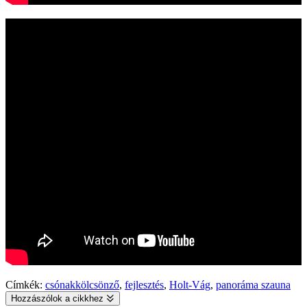
Címkék:
csónakkölcsönző
,
fejlesztés
,
Holt-Vág
,
panoráma szauna
Hozzászólok a cikkhez