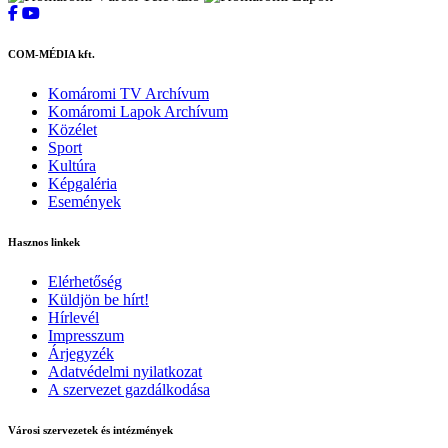
COM-MÉDIA kft.
Komáromi TV Archívum
Komáromi Lapok Archívum
Közélet
Sport
Kultúra
Képgaléria
Események
Hasznos linkek
Elérhetőség
Küldjön be hírt!
Hírlevél
Impresszum
Árjegyzék
Adatvédelmi nyilatkozat
A szervezet gazdálkodása
Városi szervezetek és intézmények