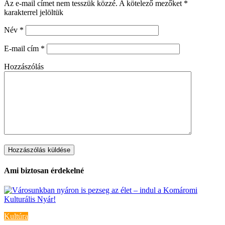
Az e-mail címet nem tesszük közzé.
A kötelező mezőket
*
karakterrel jelöltük
Név
*
E-mail cím
*
Hozzászólás
Ami biztosan érdekelné
Kultúra