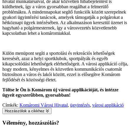
hivatal munkatársaival, de akár közvetlen hibabejelentést is
küldhetnek, így a város gyorsabban reagálhat a felmerülő
problémákra. A mindennapokat segítő funkciók között szerepelnek
gyakori ügyintézési tanácsok, amelyek támogatják a polgárokat a
hétköznapi ügyek intézésében. Az alkalmazáson keresztül üzenet is
hagyható a polgármesternek, így a városvezetés közvetlenebb
kapcsolatban lehet a komáromiakkal.
Külön menüpont segíti a sportolási és rekreációs lehetőségek
keresését, azaz a helyi sportklubok, sportpályák és egyéb
kikapcsolódási lehetőségek elérhetőségeit. A városi applikáció célja,
hogy modern, kényelmes és közvetlen kommunikációs csatornát
biztosítson a város és lakói között, ezzel is elősegítve Komárom
fejlődését és közösségi életet.
Töltse le Ön is Komárom új városi applikációját, és intézze
ügyeit egyszerűbben, gyorsabban!
Címkék:
Komáromi Városi Hivatal
,
ügyintézés
,
városi applikáció
Hozzászólok a cikkhez
Vélemény, hozzászólás?