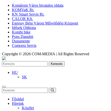
Komárom Város hivatalos oldala
KOMVaK Rt.
KN Smart Servis Rt.
CALOR Kft.
Egressy Béni Városi Művelődési Központ
Idősek Otthona
Kombi bike
Pons Danubii
Dunamente
Comorra Servis
Copyright © 2026 COM-MEDIA | All Rights Reserved
Keresés
HU
SK
Főoldal
Híreink
Közélet