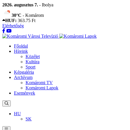
2026. augusztus 7.
- Ibolya
30°C
- Komárom
HUF:
363.75 Ft
Elérhetőség
Főoldal
Híreink
Közélet
Kultúra
Sport
Képgaléria
Archívum
Komáromi TV
Komáromi Lapok
Események
HU
SK