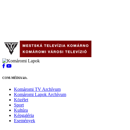
COM-MÉDIA kft.
Komáromi TV Archívum
Komáromi Lapok Archívum
Közélet
Sport
Kultúra
Képgaléria
Események