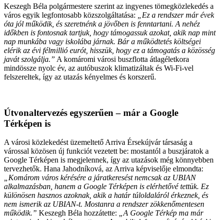
Keszegh Béla polgármestere szerint az ingyenes tömegközlekedés a
város egyik legfontosabb közszolgáltatása:
„Ez a rendszer már évek
óta jól működik, és szeretnénk a jövőben is fenntartani. A nehéz
időkben is fontosnak tartjuk, hogy támogassuk azokat, akik nap mint
nap munkába vagy iskolába járnak. Bár a működtetés költségei
elérik az évi félmillió eurót, hisszük, hogy ez a támogatás a közösség
javát szolgálja.”
A komáromi városi buszflotta átlagéletkora
mindössze nyolc év, az autóbuszok klimatizáltak és Wi-Fi-vel
felszereltek, így az utazás kényelmes és korszerű.
Útvonaltervezés egyszerűen – már a Google
Térképen is
A városi közlekedést üzemeltető Arriva Érsekújvár társaság a
várossal közösen új funkciót vezetett be: mostantól a buszjáratok a
Google Térképen is megjelennek, így az utazások még könnyebben
tervezhetők. Hana Jahodníková, az Arriva képviselője elmondta:
„Komárom város kérésére a járatkeresést nemcsak az UBIAN
alkalmazásban, hanem a Google Térképen is elérhetővé tettük. Ez
különösen hasznos azoknak, akik a határ túloldaláról érkeznek, és
nem ismerik az UBIAN-t. Mostanra a rendszer zökkenőmentesen
működik.”
Keszegh Béla hozzátette:
„A Google Térkép ma már