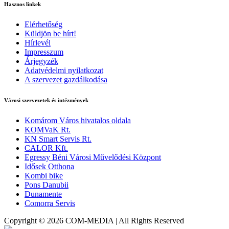
Hasznos linkek
Elérhetőség
Küldjön be hírt!
Hírlevél
Impresszum
Árjegyzék
Adatvédelmi nyilatkozat
A szervezet gazdálkodása
Városi szervezetek és intézmények
Komárom Város hivatalos oldala
KOMVaK Rt.
KN Smart Servis Rt.
CALOR Kft.
Egressy Béni Városi Művelődési Központ
Idősek Otthona
Kombi bike
Pons Danubii
Dunamente
Comorra Servis
Copyright © 2026 COM-MEDIA | All Rights Reserved