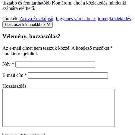
tisztább és fenntarthatóbb Komárom, ahol a közlekedés mindenki
számára elérhető.
Címkék:
Arriva Érsekújvár
,
Ingyenes városi busz
,
tömegközlekedés
Hozzászólok a cikkhez
Vélemény, hozzászólás?
Az e-mail címet nem tesszük közzé.
A kötelező mezőket
*
karakterrel jelöltük
Név
*
E-mail cím
*
Hozzászólás