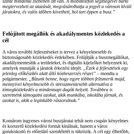
szinte mindenki zsebében ott van. A mobiltelefon segítségével bárki
megtervezheti az utazását, megvásárolhatja a jegyét a városon kívüli
járatokra, és valós időben követheti, hol tart éppen a busz.”
Felújított megállók és akadálymentes közlekedés a
cél
A város további fejlesztéseket is tervez a kényelmesebb és
biztonságosabb közlekedés érdekében. Felújítják a buszmegállókat,
akadálymentesítik a területeket, és digitális kijelzőket helyeznek ki,
amelyek mutatják a járatok érkezési idejét.
„Ezek a fejlesztések egy
jelenleg előkészítés alatt álló közbeszerzés részei”
– mondta a
polgármester.
„Bízunk benne, hogy egyre többen felismerik majd,
mennyivel kényelmesebb és stresszmentesebb alternatíva a
tömegközlekedés a mindennapi dugók helyett. Továbbra is
szeretnénk támogatni azokat, akik munkába, iskolába járnak, és
azokat is, akik a leginkább rászorulnak.”
Komárom ingyenes városi buszjáratai tehát nem csupán kényelmes
és korszerű közlekedési formát kínálnak, hanem a város
gondoskodó és előrelátó szemléletét is tükrözik. A cél egy élhetőbb,