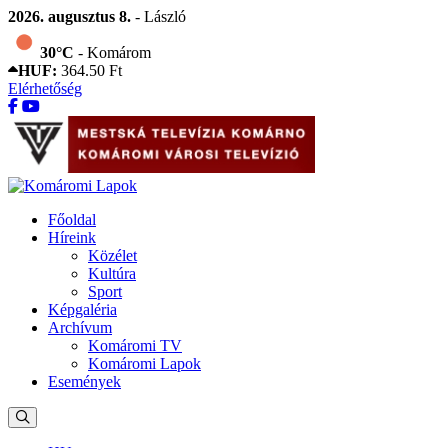
2026. augusztus 8.
- László
30°C
- Komárom
HUF:
364.50 Ft
Elérhetőség
Főoldal
Híreink
Közélet
Kultúra
Sport
Képgaléria
Archívum
Komáromi TV
Komáromi Lapok
Események