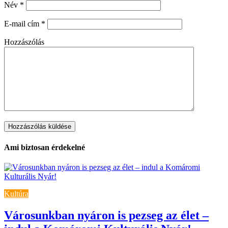
Név
*
E-mail cím
*
Hozzászólás
Ami biztosan érdekelné
Kultúra
Városunkban nyáron is pezseg az élet –