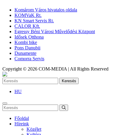
Komárom Város hivatalos oldala
KOMVaK Rt.
KN Smart Servis Rt.
CALOR Kft.
Egressy Béni Városi Művelődési Központ
Idősek Otthona
Kombi bike
Pons Danubii
Dunamente
Comorra Servis
Copyright © 2026 COM-MEDIA | All Rights Reserved
Keresés
HU
Főoldal
Híreink
Közélet
Kultúra