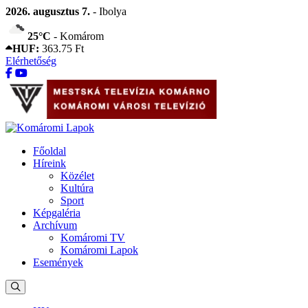
2026. augusztus 7.
- Ibolya
25°C
- Komárom
HUF:
363.75 Ft
Elérhetőség
Főoldal
Híreink
Közélet
Kultúra
Sport
Képgaléria
Archívum
Komáromi TV
Komáromi Lapok
Események