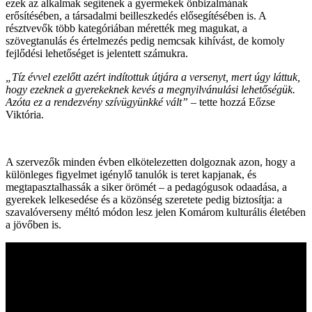
ezek az alkalmak segítenek a gyermekek önbizalmának
erősítésében, a társadalmi beilleszkedés elősegítésében is. A
résztvevők több kategóriában mérették meg magukat, a
szövegtanulás és értelmezés pedig nemcsak kihívást, de komoly
fejlődési lehetőséget is jelentett számukra.
„Tíz évvel ezelőtt azért indítottuk útjára a versenyt, mert úgy láttuk,
hogy ezeknek a gyerekeknek kevés a megnyilvánulási lehetőségük.
Azóta ez a rendezvény szívügyünkké vált”
– tette hozzá Eőzse
Viktória.
A szervezők minden évben elkötelezetten dolgoznak azon, hogy a
különleges figyelmet igénylő tanulók is teret kapjanak, és
megtapasztalhassák a siker örömét – a pedagógusok odaadása, a
gyerekek lelkesedése és a közönség szeretete pedig biztosítja: a
szavalóverseny méltó módon lesz jelen Komárom kulturális életében
a jövőben is.