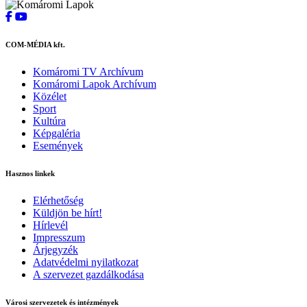
COM-MÉDIA kft.
Komáromi TV Archívum
Komáromi Lapok Archívum
Közélet
Sport
Kultúra
Képgaléria
Események
Hasznos linkek
Elérhetőség
Küldjön be hírt!
Hírlevél
Impresszum
Árjegyzék
Adatvédelmi nyilatkozat
A szervezet gazdálkodása
Városi szervezetek és intézmények