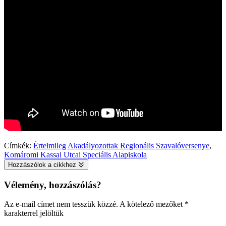
Címkék:
Értelmileg Akadályozottak Regionális Szavalóversenye
,
Komáromi Kassai Utcai Speciális Alapiskola
Hozzászólok a cikkhez
Vélemény, hozzászólás?
Az e-mail címet nem tesszük közzé.
A kötelező mezőket
*
karakterrel jelöltük