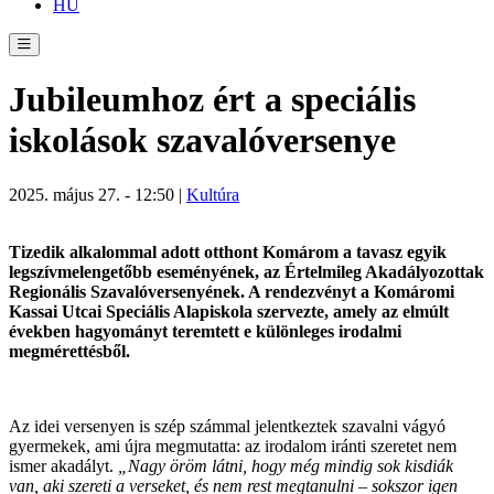
HU
Jubileumhoz ért a speciális
iskolások szavalóversenye
2025. május 27. - 12:50 |
Kultúra
Tizedik alkalommal adott otthont Komárom a tavasz egyik
legszívmelengetőbb eseményének, az Értelmileg Akadályozottak
Regionális Szavalóversenyének. A rendezvényt a Komáromi
Kassai Utcai Speciális Alapiskola szervezte, amely az elmúlt
években hagyományt teremtett e különleges irodalmi
megmérettésből.
Az idei versenyen is szép számmal jelentkeztek szavalni vágyó
gyermekek, ami újra megmutatta: az irodalom iránti szeretet nem
ismer akadályt.
„Nagy öröm látni, hogy még mindig sok kisdiák
van, aki szereti a verseket, és nem rest megtanulni – sokszor igen