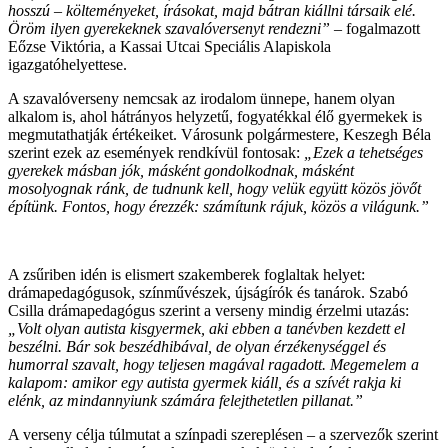
hosszú – költeményeket, írásokat, majd bátran kiállni társaik elé.
Öröm ilyen gyerekeknek szavalóversenyt rendezni”
– fogalmazott
Eőzse Viktória, a Kassai Utcai Speciális Alapiskola
igazgatóhelyettese.
A szavalóverseny nemcsak az irodalom ünnepe, hanem olyan
alkalom is, ahol hátrányos helyzetű, fogyatékkal élő gyermekek is
megmutathatják értékeiket. Városunk polgármestere, Keszegh Béla
szerint ezek az események rendkívül fontosak:
„Ezek a tehetséges
gyerekek másban jók, másként gondolkodnak, másként
mosolyognak ránk, de tudnunk kell, hogy velük együtt közös jövőt
építünk. Fontos, hogy érezzék: számítunk rájuk, közös a világunk.”
A zsűriben idén is elismert szakemberek foglaltak helyet:
drámapedagógusok, színművészek, újságírók és tanárok. Szabó
Csilla drámapedagógus szerint a verseny mindig érzelmi utazás:
„Volt olyan autista kisgyermek, aki ebben a tanévben kezdett el
beszélni. Bár sok beszédhibával, de olyan érzékenységgel és
humorral szavalt, hogy teljesen magával ragadott. Megemelem a
kalapom: amikor egy autista gyermek kiáll, és a szívét rakja ki
elénk, az mindannyiunk számára felejthetetlen pillanat.”
A verseny célja túlmutat a színpadi szereplésen – a szervezők szerint