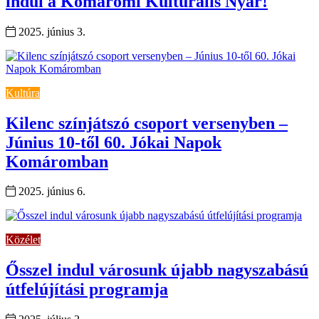
indul a Komáromi Kulturális Nyár!
2025. június 3.
Kultúra
Kilenc színjátszó csoport versenyben –
Június 10-től 60. Jókai Napok
Komáromban
2025. június 6.
Közélet
Ősszel indul városunk újabb nagyszabású
útfelújítási programja