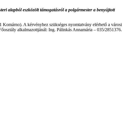
eri alapból eszközölt támogatásról a polgármester a benyújtott
01 Komárno). A kérvényhez szükséges nyomtatvány elérhető a városi
 Főosztály alkalmazottjánál: Ing. Pálinkás Annamária – 035/2851376.