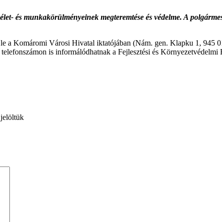
s élet- és munkakörülményeinek megteremtése és védelme. A polgármest
k le a Komáromi Városi Hivatal iktatójában (Nám. gen. Klapku 1, 945 
ő telefonszámon is informálódhatnak a Fejlesztési és Környezetvédelmi
jelöltük