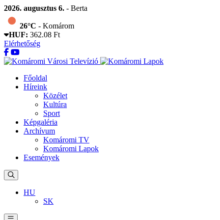
2026. augusztus 6.
- Berta
26°C
- Komárom
HUF:
362.08 Ft
Elérhetőség
Főoldal
Híreink
Közélet
Kultúra
Sport
Képgaléria
Archívum
Komáromi TV
Komáromi Lapok
Események
HU
SK