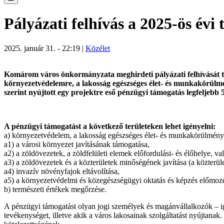
Pályázati felhívás a 2025-ös év
2025. január 31. - 22:19 |
Közélet
Komárom város önkormányzata meghirdeti pályázati felhívását t
környezetvédelemre, a lakosság egészséges élet- és munkakörülmé
szerint nyújtott egy projektre eső pénzügyi támogatás legfeljebb 5
A pénzügyi támogatást a következő területeken lehet igényelni:
a) környezetvédelem, a lakosság egészséges élet- és munkakörülmén
a1) a városi környezet javításának támogatása,
a2) a zöldövezetek, a zöldfelületi elemek előfordulási- és élőhelye, 
a3) a zöldövezetek és a közterületek minőségének javítása (a közterüle
a4) invazív növényfajok eltávolítása,
a5) a környezetvédelmi és közegészségügyi oktatás és képzés előmozd
b) természeti értékek megőrzése.
A pénzügyi támogatást olyan jogi személyek és magánvállalkozók – igé
tevékenységet, illetve akik a város lakosainak szolgáltatást nyújtanak