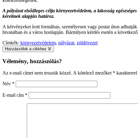
kötelezettségének.
A pályázat elsődleges célja környezetvédelem, a lakosság egészsége
kérelmek alapján határoz.
A kérvényeket írott formában, személyesen vagy postai úton adhatjá
hivatalban és a város honlapján. Bármilyen kérdés esetén a következ
Címkék:
környezetvédelem
,
pályázat
,
zöldövezet
Hozzászólok a cikkhez
Vélemény, hozzászólás?
Az e-mail címet nem tesszük közzé.
A kötelező mezőket
*
karakterrel 
Név
*
E-mail cím
*