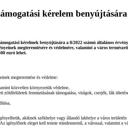
i támogatási kérelem benyújtására
ámogatási kérelmek benyújtására a 8/2022 számú általános érvény
nyeinek megteremtésére és védelmére, valamint a város természeti
00 euró lehet.
yeinek megteremtése és védelme:
valamint közvetlen környezetük védelme,
ti zöldfelületek fenntartásának támogatása, virágok, cserjék, fák ülteté
ítása,
nyelhetik, akiknek székhelye vagy állandó lakhelye a város területén 
. Az igénylőnek eleget kell tennie mindennemű, a várossal, valamint a vá