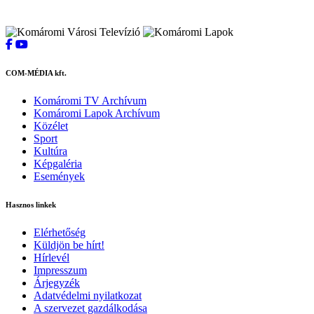
COM-MÉDIA kft.
Komáromi TV Archívum
Komáromi Lapok Archívum
Közélet
Sport
Kultúra
Képgaléria
Események
Hasznos linkek
Elérhetőség
Küldjön be hírt!
Hírlevél
Impresszum
Árjegyzék
Adatvédelmi nyilatkozat
A szervezet gazdálkodása