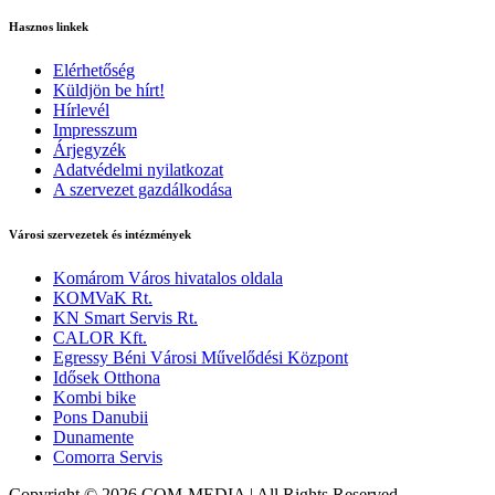
Hasznos linkek
Elérhetőség
Küldjön be hírt!
Hírlevél
Impresszum
Árjegyzék
Adatvédelmi nyilatkozat
A szervezet gazdálkodása
Városi szervezetek és intézmények
Komárom Város hivatalos oldala
KOMVaK Rt.
KN Smart Servis Rt.
CALOR Kft.
Egressy Béni Városi Művelődési Központ
Idősek Otthona
Kombi bike
Pons Danubii
Dunamente
Comorra Servis
Copyright © 2026 COM-MEDIA | All Rights Reserved