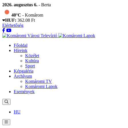
2026. augusztus 6.
- Berta
40°C
- Komárom
HUF:
362.08 Ft
Elérhetőség
Főoldal
Híreink
Közélet
Kultúra
Sport
Képgaléria
Archívum
Komáromi TV
Komáromi Lapok
Események
HU