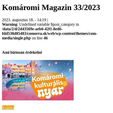
Komáromi Magazin 33/2023
2023. augusztus 18. - 14:19 |
Warning
: Undefined variable $post_category in
/data/2/d/2d43569e-aeb6-42f1-8ed6-
fdd538d85483/comorra.sk/web/wp-content/themes/com-
media/single.php
on line
46
Ami biztosan érdekelné
Kultúra