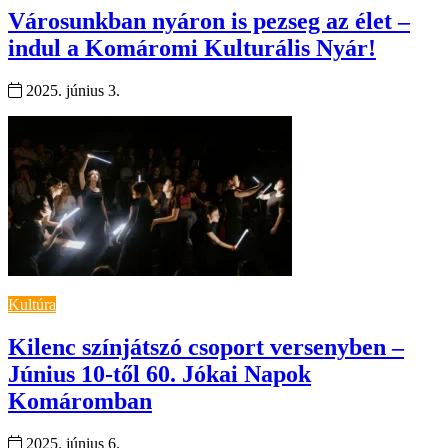
Városunkban nyáron is pezseg az élet –
indul a Komáromi Kulturális Nyár!
2025. június 3.
Kultúra
Kilenc színjátszó csoport versenyben –
Június 10-től 60. Jókai Napok
Komáromban
2025. június 6.