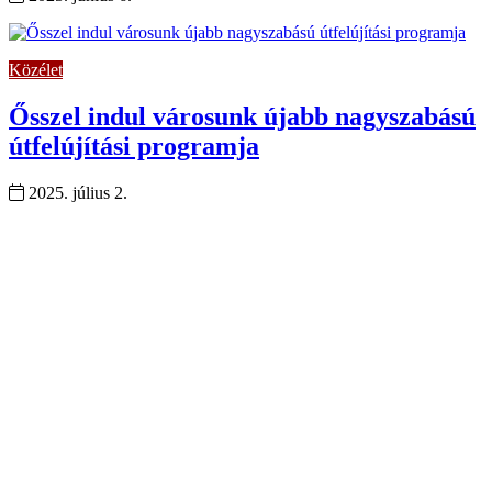
Közélet
Ősszel indul városunk újabb nagyszabású
útfelújítási programja
2025. július 2.