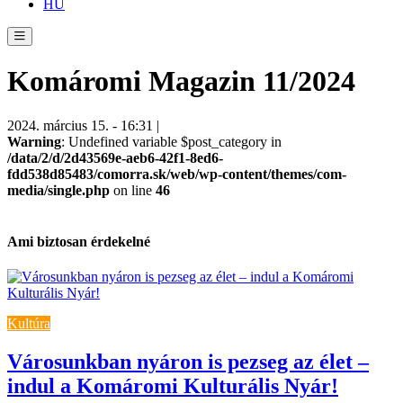
HU
Komáromi Magazin 11/2024
2024. március 15. - 16:31 |
Warning
: Undefined variable $post_category in
/data/2/d/2d43569e-aeb6-42f1-8ed6-
fdd538d85483/comorra.sk/web/wp-content/themes/com-
media/single.php
on line
46
Ami biztosan érdekelné
Kultúra
Városunkban nyáron is pezseg az élet –
indul a Komáromi Kulturális Nyár!