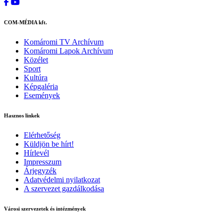
COM-MÉDIA kft.
Komáromi TV Archívum
Komáromi Lapok Archívum
Közélet
Sport
Kultúra
Képgaléria
Események
Hasznos linkek
Elérhetőség
Küldjön be hírt!
Hírlevél
Impresszum
Árjegyzék
Adatvédelmi nyilatkozat
A szervezet gazdálkodása
Városi szervezetek és intézmények