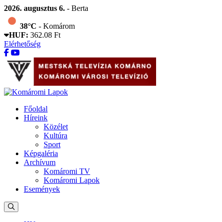
2026. augusztus 6.
- Berta
38°C
- Komárom
HUF:
362.08 Ft
Elérhetőség
Főoldal
Híreink
Közélet
Kultúra
Sport
Képgaléria
Archívum
Komáromi TV
Komáromi Lapok
Események