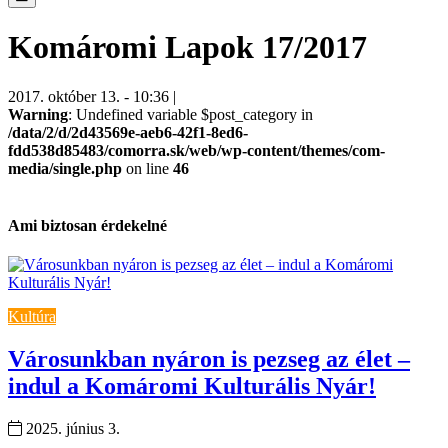
Komáromi Lapok 17/2017
2017. október 13. - 10:36 |
Warning
: Undefined variable $post_category in
/data/2/d/2d43569e-aeb6-42f1-8ed6-
fdd538d85483/comorra.sk/web/wp-content/themes/com-
media/single.php
on line
46
Ami biztosan érdekelné
Kultúra
Városunkban nyáron is pezseg az élet –
indul a Komáromi Kulturális Nyár!
2025. június 3.