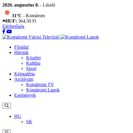
2026. augusztus 8.
- László
31°C
- Komárom
HUF:
364.50 Ft
Elérhetőség
Főoldal
Híreink
Közélet
Kultúra
Sport
Képgaléria
Archívum
Komáromi TV
Komáromi Lapok
Események
HU
SK