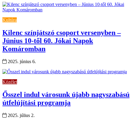
Kultúra
Kilenc színjátszó csoport versenyben –
Június 10-től 60. Jókai Napok
Komáromban
2025. június 6.
Közélet
Ősszel indul városunk újabb nagyszabású
útfelújítási programja
2025. július 2.