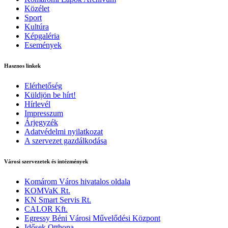
Közélet
Sport
Kultúra
Képgaléria
Események
Hasznos linkek
Elérhetőség
Küldjön be hírt!
Hírlevél
Impresszum
Árjegyzék
Adatvédelmi nyilatkozat
A szervezet gazdálkodása
Városi szervezetek és intézmények
Komárom Város hivatalos oldala
KOMVaK Rt.
KN Smart Servis Rt.
CALOR Kft.
Egressy Béni Városi Művelődési Központ
Idősek Otthona