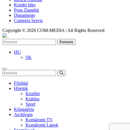
Kombi bike
Pons Danubii
Dunamente
Comorra Servis
Copyright © 2026 COM-MEDIA | All Rights Reserved
Keresés
HU
SK
Főoldal
Híreink
Közélet
Kultúra
Sport
Képgaléria
Archívum
Komáromi TV
Komáromi Lapok