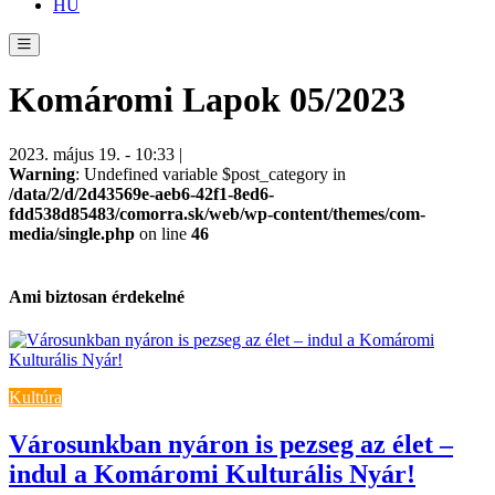
HU
Komáromi Lapok 05/2023
2023. május 19. - 10:33 |
Warning
: Undefined variable $post_category in
/data/2/d/2d43569e-aeb6-42f1-8ed6-
fdd538d85483/comorra.sk/web/wp-content/themes/com-
media/single.php
on line
46
Ami biztosan érdekelné
Kultúra
Városunkban nyáron is pezseg az élet –
indul a Komáromi Kulturális Nyár!