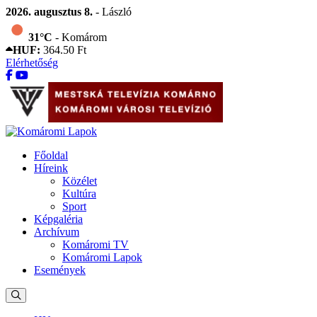
2026. augusztus 8.
- László
31°C
- Komárom
HUF:
364.50 Ft
Elérhetőség
Főoldal
Híreink
Közélet
Kultúra
Sport
Képgaléria
Archívum
Komáromi TV
Komáromi Lapok
Események