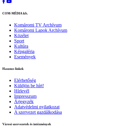
COM-MÉDIA kft.
Komáromi TV Archívum
Komáromi Lapok Archívum
Közélet
Sport
Kultúra
Képgaléria
Események
Hasznos linkek
Elérhetőség
Küldjön be hírt!
Hírlevél
Impresszum
Árjegyzék
Adatvédelmi nyilatkozat
A szervezet gazdálkodása
Városi szervezetek és intézmények