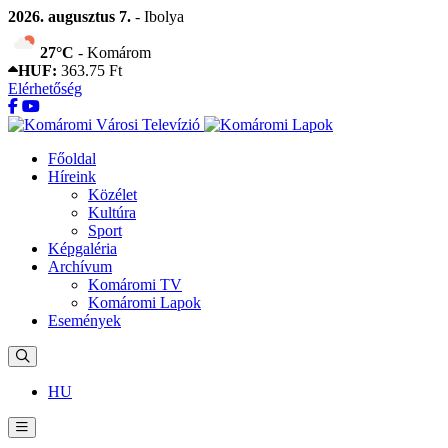
2026. augusztus 7.
- Ibolya
27°C
- Komárom
HUF:
363.75 Ft
Elérhetőség
Főoldal
Híreink
Közélet
Kultúra
Sport
Képgaléria
Archívum
Komáromi TV
Komáromi Lapok
Események
HU