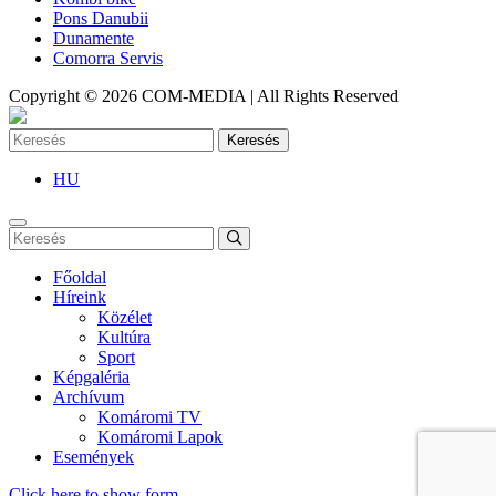
Pons Danubii
Dunamente
Comorra Servis
Copyright © 2026 COM-MEDIA | All Rights Reserved
Keresés
HU
Főoldal
Híreink
Közélet
Kultúra
Sport
Képgaléria
Archívum
Komáromi TV
Komáromi Lapok
Események
Click here to show form