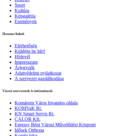
Sport
Kultúra
Képgaléria
Események
Hasznos linkek
Elérhetőség
Küldjön be hírt!
Hírlevél
Impresszum
Árjegyzék
Adatvédelmi nyilatkozat
A szervezet gazdálkodása
Városi szervezetek és intézmények
Komárom Város hivatalos oldala
KOMVaK Rt.
KN Smart Servis Rt.
CALOR Kft.
Egressy Béni Városi Művelődési Központ
Idősek Otthona
Kombi bike