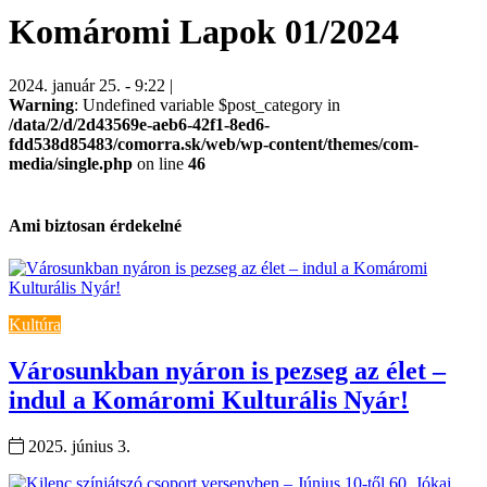
Komáromi Lapok 01/2024
2024. január 25. - 9:22 |
Warning
: Undefined variable $post_category in
/data/2/d/2d43569e-aeb6-42f1-8ed6-
fdd538d85483/comorra.sk/web/wp-content/themes/com-
media/single.php
on line
46
Ami biztosan érdekelné
Kultúra
Városunkban nyáron is pezseg az élet –
indul a Komáromi Kulturális Nyár!
2025. június 3.